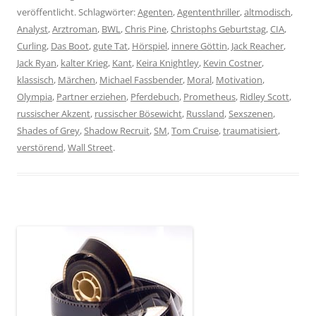
veröffentlicht. Schlagwörter:
Agenten
,
Agententhriller
,
altmodisch
,
Analyst
,
Arztroman
,
BWL
,
Chris Pine
,
Christophs Geburtstag
,
CIA
,
Curling
,
Das Boot
,
gute Tat
,
Hörspiel
,
innere Göttin
,
Jack Reacher
,
Jack Ryan
,
kalter Krieg
,
Kant
,
Keira Knightley
,
Kevin Costner
,
klassisch
,
Märchen
,
Michael Fassbender
,
Moral
,
Motivation
,
Olympia
,
Partner erziehen
,
Pferdebuch
,
Prometheus
,
Ridley Scott
,
russischer Akzent
,
russischer Bösewicht
,
Russland
,
Sexszenen
,
Shades of Grey
,
Shadow Recruit
,
SM
,
Tom Cruise
,
traumatisiert
,
verstörend
,
Wall Street
.