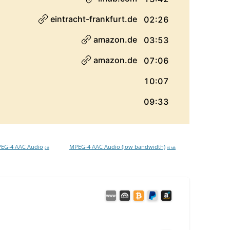
EG-4 AAC Audio
MPEG-4 AAC Audio (low bandwidth)
0 B
15 MB