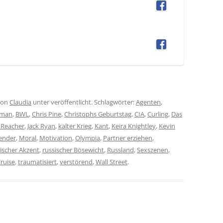
on
Claudia
unter veröffentlicht. Schlagwörter:
Agenten
,
oman
,
BWL
,
Chris Pine
,
Christophs Geburtstag
,
CIA
,
Curling
,
Das
 Reacher
,
Jack Ryan
,
kalter Krieg
,
Kant
,
Keira Knightley
,
Kevin
ender
,
Moral
,
Motivation
,
Olympia
,
Partner erziehen
,
ischer Akzent
,
russischer Bösewicht
,
Russland
,
Sexszenen
,
ruise
,
traumatisiert
,
verstörend
,
Wall Street
.