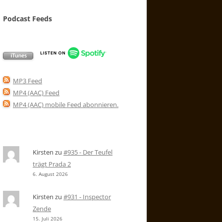
Podcast Feeds
MP3 Feed
MP4 (AAC) Feed
MP4 (AAC) mobile Feed abonnieren
.
Kirsten
zu
#935 - Der Teufel
trägt Prada 2
6. August 2026
Kirsten
zu
#931 - Inspector
Zende
15. Juli 2026