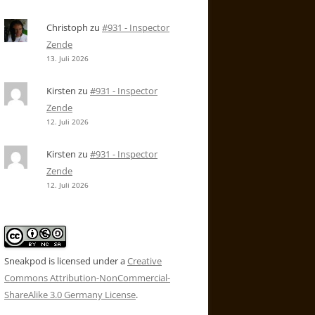
Christoph
zu
#931 - Inspector
Zende
13. Juli 2026
Kirsten
zu
#931 - Inspector
Zende
12. Juli 2026
Kirsten
zu
#931 - Inspector
Zende
12. Juli 2026
Sneakpod is licensed under a
Creative
Commons Attribution-NonCommercial-
ShareAlike 3.0 Germany License
.