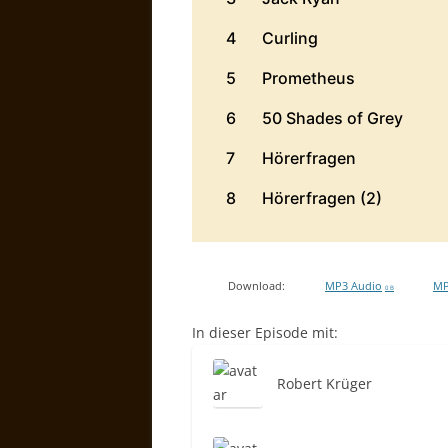
Download:
MP3 Audio
MP
0 B
In dieser Episode mit:
Robert Krüger