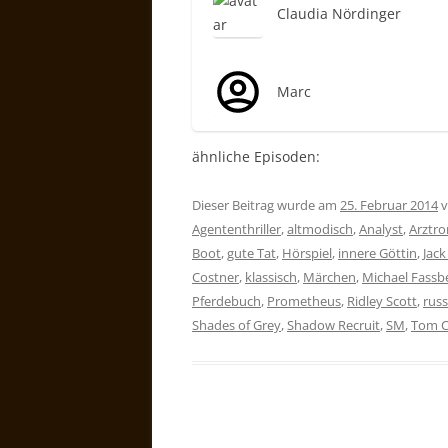
Claudia Nördinger
Marc
ähnliche Episoden:
Dieser Beitrag wurde am
25. Februar 2014
v
Agententhriller
,
altmodisch
,
Analyst
,
Arztr
Boot
,
gute Tat
,
Hörspiel
,
innere Göttin
,
Jack
Costner
,
klassisch
,
Märchen
,
Michael Fassb
Pferdebuch
,
Prometheus
,
Ridley Scott
,
russ
Shades of Grey
,
Shadow Recruit
,
SM
,
Tom C