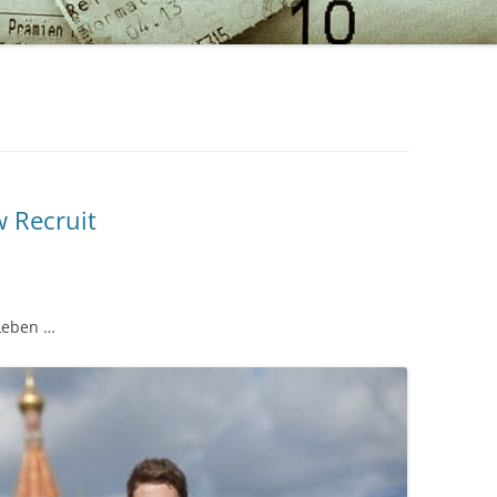
w Recruit
 Leben …