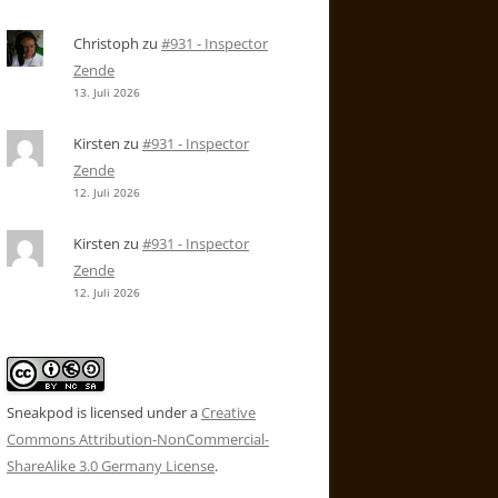
Christoph
zu
#931 - Inspector
Zende
13. Juli 2026
Kirsten
zu
#931 - Inspector
Zende
12. Juli 2026
Kirsten
zu
#931 - Inspector
Zende
12. Juli 2026
Sneakpod is licensed under a
Creative
Commons Attribution-NonCommercial-
ShareAlike 3.0 Germany License
.