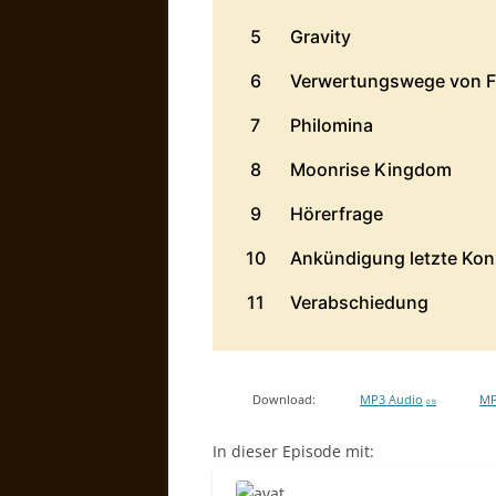
Download:
MP3 Audio
MP
0 B
In dieser Episode mit: