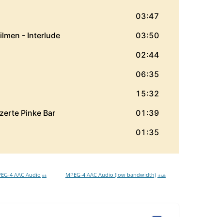
EG-4 AAC Audio
MPEG-4 AAC Audio (low bandwidth)
0 B
18 MB