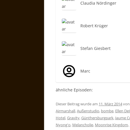
Claudia Nördinger
Robert Krüger
Stefan Giesbert
Marc
ähnliche Episoden:
Dieser Beitrag wurde am
11. März 2014
vo
Airmarshall
,
Außenstudio
,
bombe
,
Ellen D
Hotel
,
Gravity
,
Günthersburgpark
,
Jaume Co
Nyong'o
,
Melancholie
,
Moonrise Kingdom
,