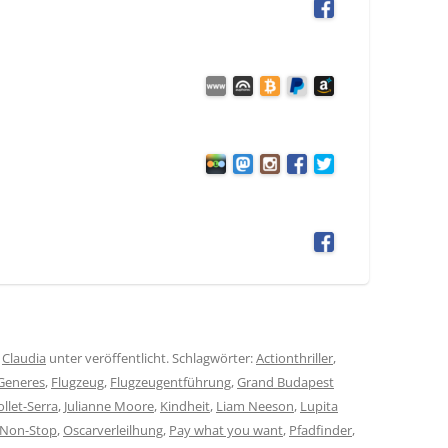
n
Claudia
unter veröffentlicht. Schlagwörter:
Actionthriller
,
eGeneres
,
Flugzeug
,
Flugzeugentführung
,
Grand Budapest
llet-Serra
,
Julianne Moore
,
Kindheit
,
Liam Neeson
,
Lupita
Non-Stop
,
Oscarverleilhung
,
Pay what you want
,
Pfadfinder
,