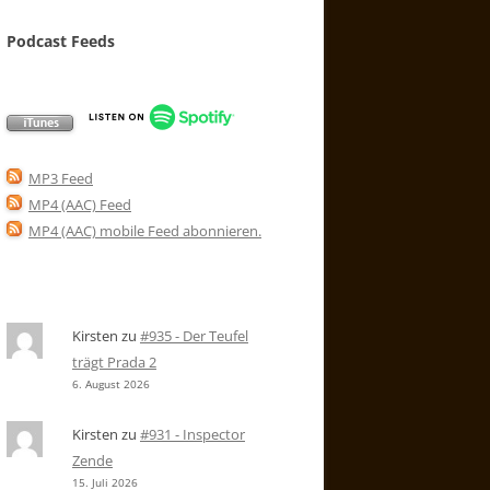
Podcast Feeds
MP3 Feed
MP4 (AAC) Feed
MP4 (AAC) mobile Feed abonnieren
.
Kirsten
zu
#935 - Der Teufel
trägt Prada 2
6. August 2026
Kirsten
zu
#931 - Inspector
Zende
15. Juli 2026