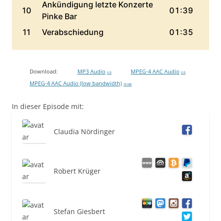
Download:
MP3 Audio
MPEG-4 AAC Audio
0 B
0 B
MPEG-4 AAC Audio (low bandwidth)
18 MB
In dieser Episode mit:
Claudia Nördinger
Robert Krüger
Stefan Giesbert