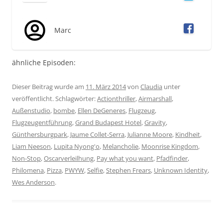
Marc
ähnliche Episoden:
Dieser Beitrag wurde am
11. März 2014
von
Claudia
unter
veröffentlicht. Schlagwörter:
Actionthriller
,
Airmarshall
,
Außenstudio
,
bombe
,
Ellen DeGeneres
,
Flugzeug
,
Flugzeugentführung
,
Grand Budapest Hotel
,
Gravity
,
Günthersburgpark
,
Jaume Collet-Serra
,
Julianne Moore
,
Kindheit
,
Liam Neeson
,
Lupita Nyong'o
,
Melancholie
,
Moonrise Kingdom
,
Non-Stop
,
Oscarverleilhung
,
Pay what you want
,
Pfadfinder
,
Philomena
,
Pizza
,
PWYW
,
Selfie
,
Stephen Frears
,
Unknown Identity
,
Wes Anderson
.