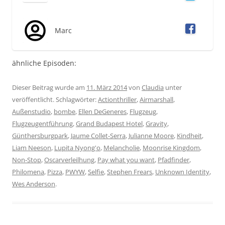
Marc
ähnliche Episoden:
Dieser Beitrag wurde am
11. März 2014
von
Claudia
unter
veröffentlicht. Schlagwörter:
Actionthriller
,
Airmarshall
,
Außenstudio
,
bombe
,
Ellen DeGeneres
,
Flugzeug
,
Flugzeugentführung
,
Grand Budapest Hotel
,
Gravity
,
Günthersburgpark
,
Jaume Collet-Serra
,
Julianne Moore
,
Kindheit
,
Liam Neeson
,
Lupita Nyong'o
,
Melancholie
,
Moonrise Kingdom
,
Non-Stop
,
Oscarverleilhung
,
Pay what you want
,
Pfadfinder
,
Philomena
,
Pizza
,
PWYW
,
Selfie
,
Stephen Frears
,
Unknown Identity
,
Wes Anderson
.