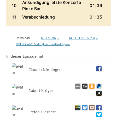
Download:
MP3 Audio
MPEG-4 AAC Audio
0 B
0 B
MPEG-4 AAC Audio (low bandwidth)
18 MB
In dieser Episode mit:
Claudia Nördinger
Robert Krüger
Stefan Giesbert