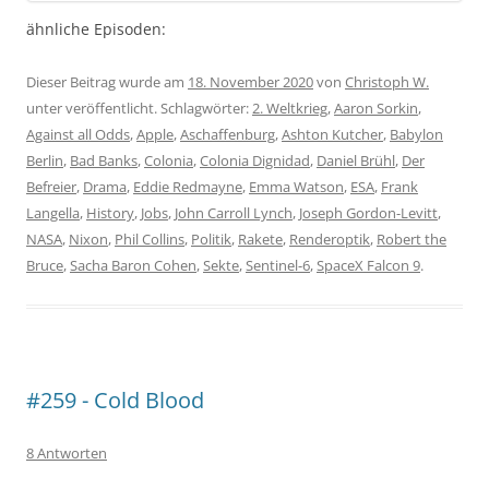
ähnliche Episoden:
Dieser Beitrag wurde am
18. November 2020
von
Christoph W.
unter veröffentlicht. Schlagwörter:
2. Weltkrieg
,
Aaron Sorkin
,
Against all Odds
,
Apple
,
Aschaffenburg
,
Ashton Kutcher
,
Babylon
Berlin
,
Bad Banks
,
Colonia
,
Colonia Dignidad
,
Daniel Brühl
,
Der
Befreier
,
Drama
,
Eddie Redmayne
,
Emma Watson
,
ESA
,
Frank
Langella
,
History
,
Jobs
,
John Carroll Lynch
,
Joseph Gordon-Levitt
,
NASA
,
Nixon
,
Phil Collins
,
Politik
,
Rakete
,
Renderoptik
,
Robert the
Bruce
,
Sacha Baron Cohen
,
Sekte
,
Sentinel-6
,
SpaceX Falcon 9
.
#259 - Cold Blood
8 Antworten