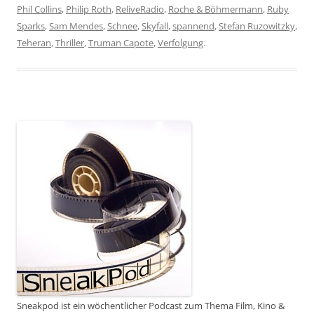
Phil Collins
,
Philip Roth
,
ReliveRadio
,
Roche & Böhmermann
,
Ruby
Sparks
,
Sam Mendes
,
Schnee
,
Skyfall
,
spannend
,
Stefan Ruzowitzky
,
Teheran
,
Thriller
,
Truman Capote
,
Verfolgung
.
Sneakpod ist ein wöchentlicher Podcast zum Thema Film, Kino &