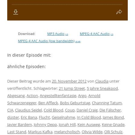
Download:
MP3 Audio
MPEG-4 AAC Audio
0 B
0 B
MPEG-4 AAC Audio (low bandwidth)
24 MB
In dieser Episode mit:
ähnliche Episoden:
Dieser Beitrag wurde am
20. November 2012
von
Claudia
unter
veröffentlicht. Schlagwörter:
21 Jump Street
,
5 Jahre Sneakpod
,
Abgesang
,
Action
,
Angestelltenfantasie
,
Argo
,
Arnold
Schwarzenegger
,
Ben Affleck
,
Bobs Geburtstag
,
Channing Tatum
,
CIA
,
Claudius Seidel
,
Cold Blood
,
Coup
,
Daniel Craig
,
Die Fälscher
,
düster
,
Eric Bana
,
Flucht
,
Geiselnahme
,
In Cold Blood
,
James Bond
,
Javier Bardem
,
Johnny Depp
,
Jonah Hill
,
Kein Ausweg
,
Keine Gnade
,
Last Stand
,
Markus Kafka
,
melancholisch
,
Olivia Wilde
,
Olli Schulz
,