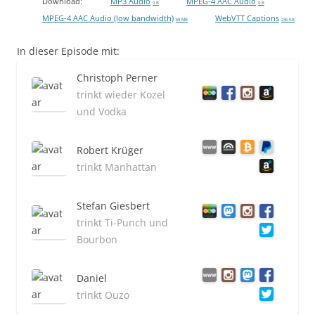
Download:
MP3 Audio
MPEG-4 AAC Audio
0 B
0 B
MPEG-4 AAC Audio (low bandwidth)
WebVTT Captions
69 MB
236 KB
In dieser Episode mit:
Christoph Perner
trinkt wieder Kozel
und Vodka
Robert Krüger
trinkt Manhattan
Stefan Giesbert
trinkt Ti-Punch und
Bourbon
Daniel
trinkt Ouzo