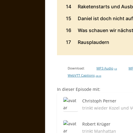
Download:
MP3 Audio
MP
0 B
WebVTT Captions
236 KB
In dieser Episode mit:
Christoph Perner
trinkt wieder Kozel und 
Robert Krüger
trinkt Manhattan