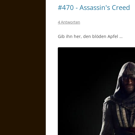
#470 - Assassin's Creed
4 Antworten
Gib ihn her, den blöden Apfel …