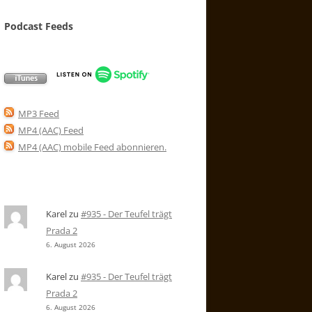
Podcast Feeds
MP3 Feed
MP4 (AAC) Feed
MP4 (AAC) mobile Feed abonnieren
.
Karel
zu
#935 - Der Teufel trägt
Prada 2
6. August 2026
Karel
zu
#935 - Der Teufel trägt
Prada 2
6. August 2026