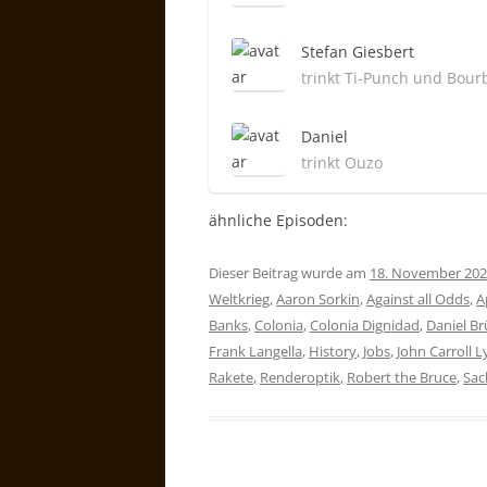
Stefan Giesbert
trinkt Ti-Punch und Bour
Daniel
trinkt Ouzo
ähnliche Episoden:
Dieser Beitrag wurde am
18. November 20
Weltkrieg
,
Aaron Sorkin
,
Against all Odds
,
A
Banks
,
Colonia
,
Colonia Dignidad
,
Daniel Br
Frank Langella
,
History
,
Jobs
,
John Carroll 
Rakete
,
Renderoptik
,
Robert the Bruce
,
Sac