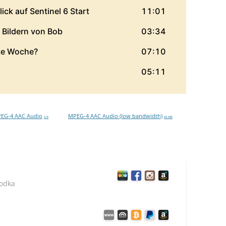
EG-4 AAC Audio
MPEG-4 AAC Audio (low bandwidth)
0 B
69 MB
Vodka