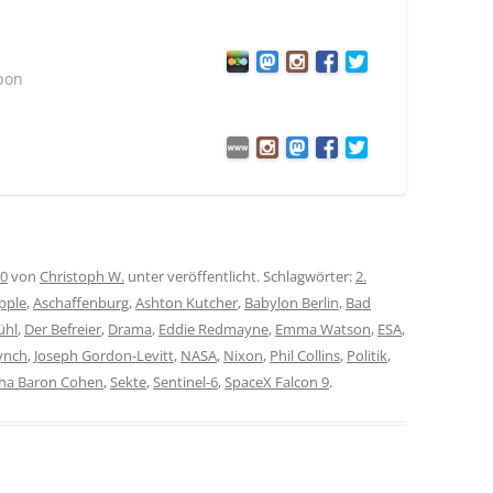
bon
20
von
Christoph W.
unter veröffentlicht. Schlagwörter:
2.
pple
,
Aschaffenburg
,
Ashton Kutcher
,
Babylon Berlin
,
Bad
ühl
,
Der Befreier
,
Drama
,
Eddie Redmayne
,
Emma Watson
,
ESA
,
Lynch
,
Joseph Gordon-Levitt
,
NASA
,
Nixon
,
Phil Collins
,
Politik
,
ha Baron Cohen
,
Sekte
,
Sentinel-6
,
SpaceX Falcon 9
.