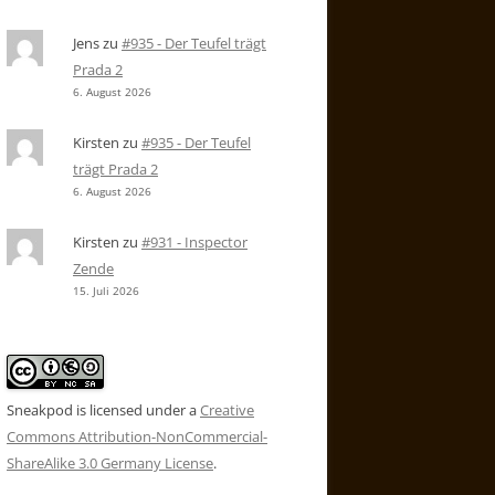
Jens
zu
#935 - Der Teufel trägt
Prada 2
6. August 2026
Kirsten
zu
#935 - Der Teufel
trägt Prada 2
6. August 2026
Kirsten
zu
#931 - Inspector
Zende
15. Juli 2026
Sneakpod is licensed under a
Creative
Commons Attribution-NonCommercial-
ShareAlike 3.0 Germany License
.