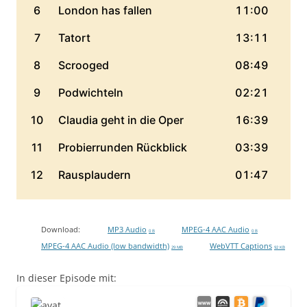
Download:
MP3 Audio
MPEG-4 AAC Audio
0 B
0 B
MPEG-4 AAC Audio (low bandwidth)
WebVTT Captions
29 MB
92 KB
In dieser Episode mit: