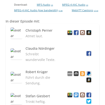
Download:
MP3 Audio
MPEG-4 AAC Audio
0 B
0 B
MPEG-4 AAC Audio (low bandwidth)
WebVTT Captions
37 MB
127 KB
In dieser Episode mit:
Christoph Perner
Atmet laut.
Claudia Nördinger
Schreibt
wundervolle Texte.
Robert Krüger
Führt durch die
Sendung.
Stefan Giesbert
Trinkt heftig.