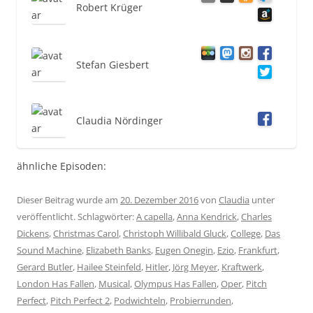
Robert Krüger
Stefan Giesbert
Claudia Nördinger
ähnliche Episoden:
Dieser Beitrag wurde am
20. Dezember 2016
von
Claudia
unter
veröffentlicht. Schlagwörter:
A capella
,
Anna Kendrick
,
Charles
Dickens
,
Christmas Carol
,
Christoph Willibald Gluck
,
College
,
Das
Sound Machine
,
Elizabeth Banks
,
Eugen Onegin
,
Ezio
,
Frankfurt
,
Gerard Butler
,
Hailee Steinfeld
,
Hitler
,
Jörg Meyer
,
Kraftwerk
,
London Has Fallen
,
Musical
,
Olympus Has Fallen
,
Oper
,
Pitch
Perfect
,
Pitch Perfect 2
,
Podwichteln
,
Probierrunden
,