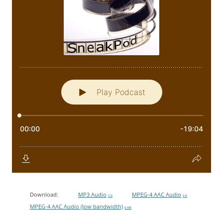
Download:
MP3 Audio
MPEG-4 AAC Audio
0 B
0 B
MPEG-4 AAC Audio (low bandwidth)
6 MB