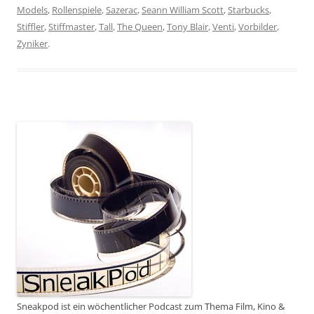
Models
,
Rollenspiele
,
Sazerac
,
Seann William Scott
,
Starbucks
,
Stiffler
,
Stiffmaster
,
Tall
,
The Queen
,
Tony Blair
,
Venti
,
Vorbilder
,
Zyniker
.
Sneakpod ist ein wöchentlicher Podcast zum Thema Film, Kino &