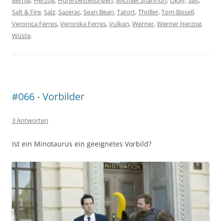
Bernal
,
Herzog
,
Hörerbestellungen
,
Michael Shannon
,
Okay
,
Salt
,
Salt & Fire
,
Salz
,
Sazerac
,
Sean Bean
,
Tatort
,
Thriller
,
Tom Bissell
,
Veronica Ferres
,
Veronika Ferres
,
Vulkan
,
Werner
,
Werner Herzog
,
Wüste
.
#066 - Vorbilder
3 Antworten
Ist ein Minotaurus ein geeignetes Vorbild?