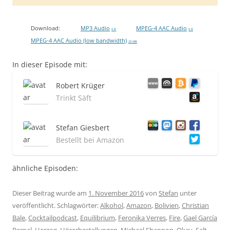
Download:
MP3 Audio
MPEG-4 AAC Audio
0 B
0 B
MPEG-4 AAC Audio (low bandwidth)
23 MB
In dieser Episode mit:
Robert Krüger
Trinkt Säft
Stefan Giesbert
Bestellt bei Amazon
ähnliche Episoden:
Dieser Beitrag wurde am
1. November 2016
von
Stefan
unter
veröffentlicht. Schlagwörter:
Alkohol
,
Amazon
,
Bolivien
,
Christian
Bale
,
Cocktailpodcast
,
Equilibrium
,
Feronika Verres
,
Fire
,
Gael García