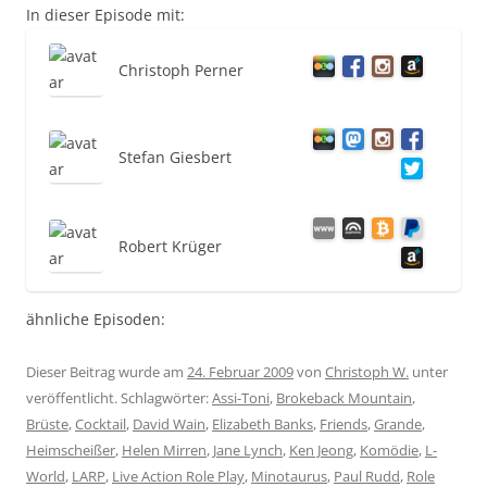
In dieser Episode mit:
Christoph Perner
Stefan Giesbert
Robert Krüger
ähnliche Episoden:
Dieser Beitrag wurde am
24. Februar 2009
von
Christoph W.
unter
veröffentlicht. Schlagwörter:
Assi-Toni
,
Brokeback Mountain
,
Brüste
,
Cocktail
,
David Wain
,
Elizabeth Banks
,
Friends
,
Grande
,
Heimscheißer
,
Helen Mirren
,
Jane Lynch
,
Ken Jeong
,
Komödie
,
L-
World
,
LARP
,
Live Action Role Play
,
Minotaurus
,
Paul Rudd
,
Role