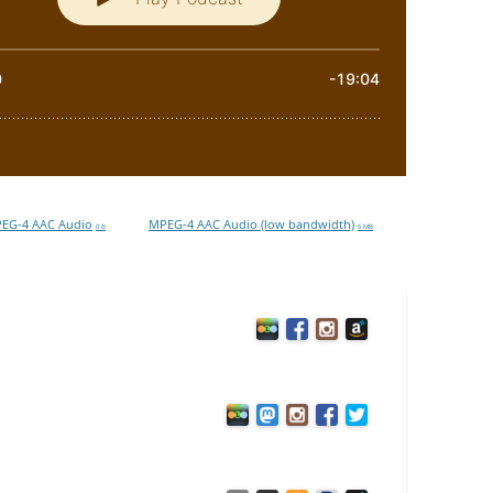
EG-4 AAC Audio
MPEG-4 AAC Audio (low bandwidth)
0 B
6 MB