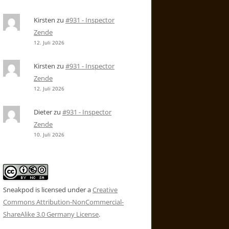
Kirsten
zu
#931 - Inspector
Zende
12. Juli 2026
Kirsten
zu
#931 - Inspector
Zende
12. Juli 2026
Dieter
zu
#931 - Inspector
Zende
10. Juli 2026
Sneakpod is licensed under a
Creative
Commons Attribution-NonCommercial-
ShareAlike 3.0 Germany License
.