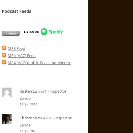
Podcast Feeds
MP3 Feed
MP4 (AAC) Feed
MP4 (AAC) mobile Feed abonnieren
.
Kirsten
zu
#931 - Inspector
Zende
15. Juli 2026
Christoph
zu
#931 - Inspector
Zende
13. Juli 2026