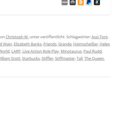
on
Christoph W.
unter veröffentlicht. Schlagwörter:
Assi-Toni
,
d Wain
,
Elizabeth Banks
,
Friends
,
Grande
,
Heimscheißer
,
Helen
World
,
LARP
,
Live Action Role Play
,
Minotaurus
,
Paul Rudd
,
illiam Scott
,
Starbucks
,
Stiffler
,
Stiffmaster
,
Tall
,
The Queen
,