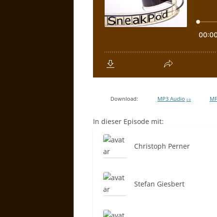
Download:
MP3 Audio
MP
0 B
In dieser Episode mit:
Christoph Perner
Stefan Giesbert