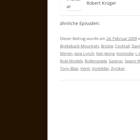
Robert Krüger
ähnliche Episoden:
Dieser Beitrag wurde am
24. Februar 2009
v
Brokeback Mountain
,
Brüste
,
Cocktail
,
Davi
Mirren
,
Jane Lynch
,
Ken Jeong
,
Komödie
,
L-
Role Models
,
Rollenspiele
,
Sazerac
,
Seann W
Tony Blair
,
Venti
,
Vorbilder
,
Zyniker
.