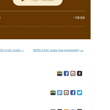
EG-4 AAC Audio
MPEG-4 AAC Audio (low bandwidth)
0 B
6 MB