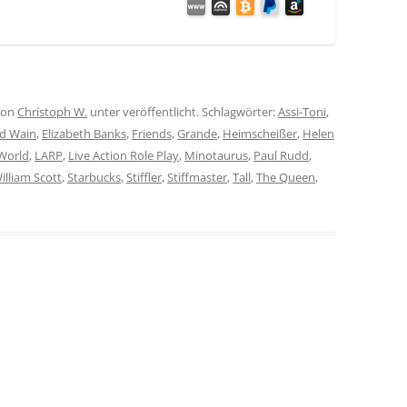
on
Christoph W.
unter veröffentlicht. Schlagwörter:
Assi-Toni
,
d Wain
,
Elizabeth Banks
,
Friends
,
Grande
,
Heimscheißer
,
Helen
World
,
LARP
,
Live Action Role Play
,
Minotaurus
,
Paul Rudd
,
illiam Scott
,
Starbucks
,
Stiffler
,
Stiffmaster
,
Tall
,
The Queen
,