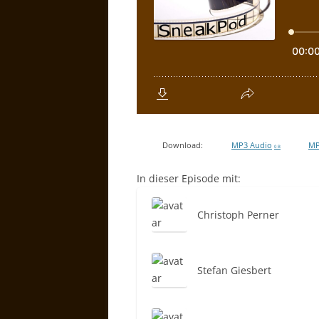
Download:
MP3 Audio
MP
0 B
In dieser Episode mit:
Christoph Perner
Stefan Giesbert