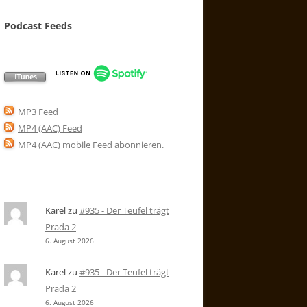
Podcast Feeds
MP3 Feed
MP4 (AAC) Feed
MP4 (AAC) mobile Feed abonnieren
.
Karel
zu
#935 - Der Teufel trägt
Prada 2
6. August 2026
Karel
zu
#935 - Der Teufel trägt
Prada 2
6. August 2026