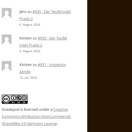
Jens
zu
#935 - Der Teufel trägt
Prada 2
6. August 2026
Kirsten
zu
#935 - Der Teufel
trägt Prada 2
6. August 2026
Kirsten
zu
#931 - Inspector
Zende
15. Juli 2026
Sneakpod is licensed under a
Creative
Commons Attribution-NonCommercial-
ShareAlike 3.0 Germany License
.