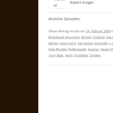
Robert Krüger
ähnliche Episoden:
Dieser Beitrag wurde am
24. Februar 2009
v
Brokeback Mountain
,
Brüste
,
Cocktail
,
Davi
Mirren
,
Jane Lynch
,
Ken Jeong
,
Komödie
,
L-
Role Models
,
Rollenspiele
,
Sazerac
,
Seann W
Tony Blair
,
Venti
,
Vorbilder
,
Zyniker
.